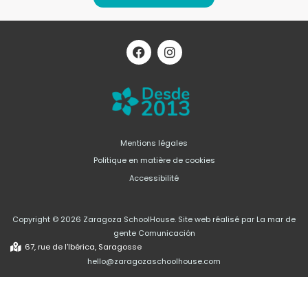
F
I
a
n
c
s
e
t
b
a
o
g
o
r
k
a
m
Mentions légales
Politique en matière de cookies
Accessibilité
Copyright © 2026 Zaragoza SchoolHouse. Site web réalisé par La mar de
gente Comunicación
67, rue de l'Ibérica, Saragosse
hello@zaragozaschoolhouse.com
PROGRAMME « KIT DIGITAL » COFINANCÉ PAR LES FONDS « NEXT
GENERATION » (UE) DU MÉCANISME DE RELANCE ET DE RÉSILIENCE