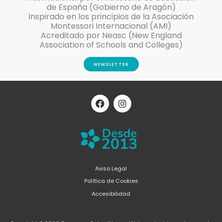
de España (Gobierno de Aragón)
Inspirado en los principios de la Asociación
Montessori Internacional (AMI)
Acreditado por Neasc (New England
Association of Schools and Colleges)
NEWSLETTER
F
I
a
n
c
s
e
t
b
a
o
g
o
r
k
a
m
Aviso Legal
Política de Cookies
Accesibilidad