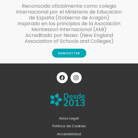
Reconocido oficialmente como colegio
internacional por el Ministerio de Educación
de España (Gobierno de Aragón)
Inspirado en los principios de la Asociación
Montessori Internacional (AMI)
Acreditado por Neasc (New England
Association of Schools and Colleges)
NEWSLETTER
F
I
a
n
c
s
e
t
b
a
o
g
o
r
k
a
m
Aviso Legal
Política de Cookies
Accesibilidad