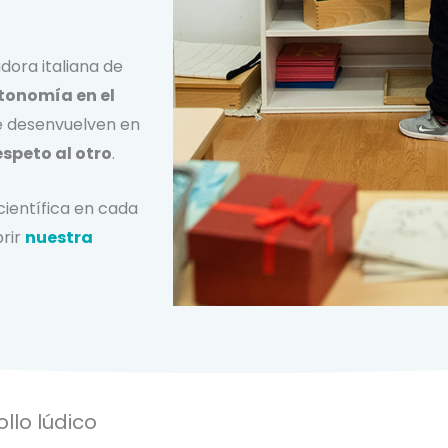
dora italiana de
tonomía en el
e desenvuelven en
speto al otro
.
ientífica en cada
brir
nuestra
llo lúdico