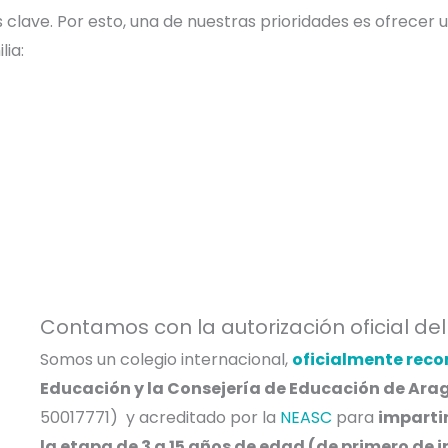
s clave. Por esto, una de nuestras prioridades es ofrecer
lia:
Contamos con la autorización oficial d
Somos un colegio internacional,
oficialmente rec
Educación y la Consejería de Educación de Ara
50017771
) y acreditado por la
NEASC
para
imparti
la etapa de 3 a 15 años de edad (de primero de i