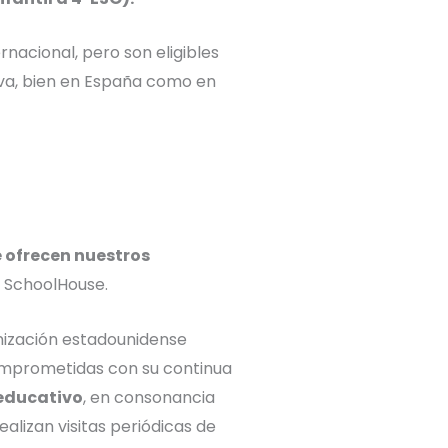
nacional, pero son eligibles
tiva, bien en España como en
e ofrecen nuestros
a SchoolHouse.
nización estadounidense
comprometidas con su continua
 educativo
,
en consonancia
alizan visitas periódicas de