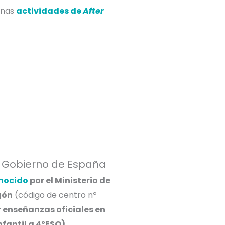
 unas
actividades de
After
el Gobierno de España
onocido
por el Ministerio de
gón
(código de centro nº
r enseñanzas oficiales en
nfantil a 4ºESO).