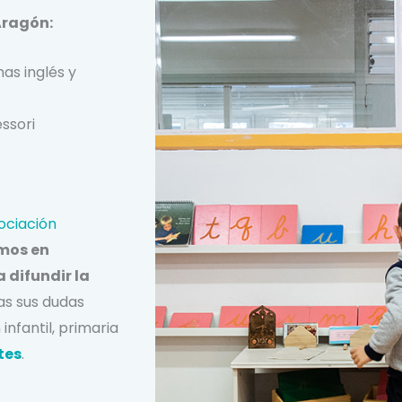
Aragón:
as inglés y
ssori
ociación
mos en
 difundir la
as sus dudas
nfantil, primaria
tes
.