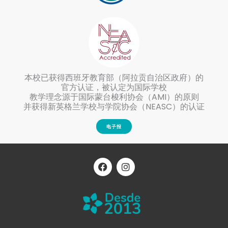
本校已获得西班牙教育部（阿拉贡自治区政府）的
官方认证，被认定为国际学校
教学理念源于国际蒙台梭利协会（AMI）的原则
并获得新英格兰学校与学院协会（NEASC）的认证
电子报
F
I
a
n
c
s
e
t
b
a
o
g
o
r
k
a