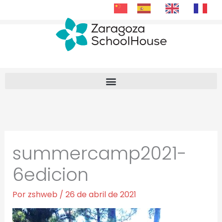
跳
转
至
内
容
summercamp2021-
6edicion
Por
zshweb
/
26 de abril de 2021