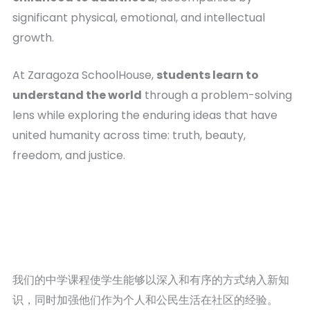
significant physical, emotional, and intellectual
growth.
At Zaragoza SchoolHouse,
students learn to
understand the world
through a problem-solving
lens while exploring the enduring ideas that have
united humanity across time: truth, beauty,
freedom, and justice.
我们的中学课程使学生能够以深入和有序的方式纳入新知
识，同时加强他们作为个人和公民生活在社区的经验。