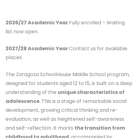
2026/27 Academic Year
Fully enrolled – Waiting
list now open.
2027/28 Academic Year
Contact us for available
places
The Zaragoza SchoolHouse Middle School program,
designed for students aged 12 to 15, is built on a deep
understanding of the
unique characteristics of
adolescence
. This is a stage of remarkable social
development, growing critical thinking and re-
evaluation, as well as heightened self-awareness
and self-reflection. It marks
the transition from
childhood to adulthood
, accompanied by