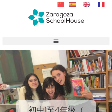
跳
转
至
内
容
初中1至4年级（