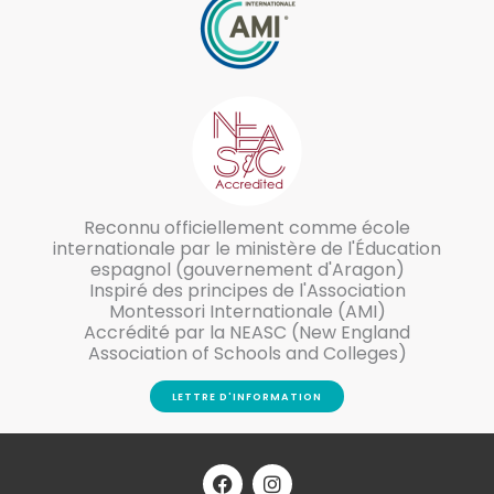
Reconnu officiellement comme école
internationale par le ministère de l'Éducation
espagnol (gouvernement d'Aragon)
Inspiré des principes de l'Association
Montessori Internationale (AMI)
Accrédité par la NEASC (New England
Association of Schools and Colleges)
LETTRE D'INFORMATION
F
I
a
n