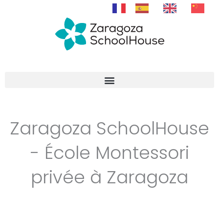
Aller
au
contenu
Zaragoza SchoolHouse
- École Montessori
privée à Zaragoza