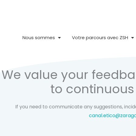
Aller
au
contenu
Nous sommes
Votre parcours avec ZSH
We value your feedb
to continuou
If you need to communicate any suggestions, incid
canal.etico@zarag