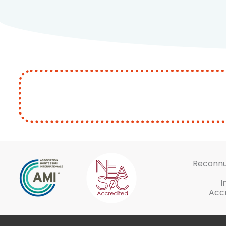
Reconnu 
I
Accr