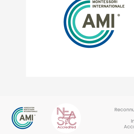
Reconnu 
I
Accr