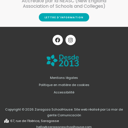
Accrédité par la NEASC (New England
Association of Schools and Colleges)
LETTRE D'INFORMATION
F
I
a
n
c
s
e
t
b
a
o
g
o
r
k
a
m
Mentions légales
Politique en matière de cookies
Accessibilité
Copyright © 2026 Zaragoza SchoolHouse. Site web réalisé par La mar de
gente Comunicación
67, rue de l'Ibérica, Saragosse
hello@zaragozaschoolhouse.com