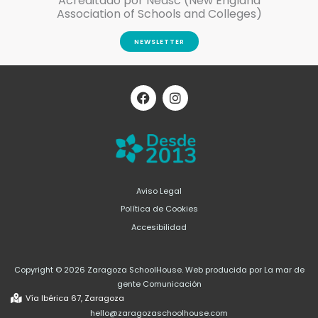
Acreditado por Neasc (New England
Association of Schools and Colleges)
NEWSLETTER
F
I
a
n
c
s
e
t
b
a
o
g
o
r
k
a
m
Aviso Legal
Política de Cookies
Accesibilidad
Copyright © 2026 Zaragoza SchoolHouse. Web producida por La mar de
gente Comunicación
Vía Ibérica 67, Zaragoza
hello@zaragozaschoolhouse.com