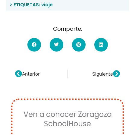
> ETIQUETAS:
viaje
Comparte:
Ant
Siguie
Anterior
Siguiente
Ven a conocer Zaragoza
SchoolHouse