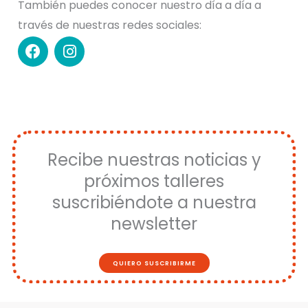
También puedes conocer nuestro día a día a
través de nuestras redes sociales:
F
I
a
n
c
s
e
t
b
a
o
g
o
r
k
a
Recibe nuestras noticias y
m
próximos talleres
suscribiéndote a nuestra
newsletter
QUIERO SUSCRIBIRME