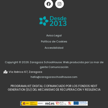
F
I
a
n
c
s
e
t
b
a
o
g
o
r
k
a
m
Aviso Legal
Política de Cookies
Accesibilidad
Copyright © 2026 Zaragoza SchoolHouse. Web producida por La mar de
gente Comunicación
Vía Ibérica 67, Zaragoza
hello@zaragozaschoolhouse.com
PROGRAMA KIT DIGITAL COFINANCIADO POR LOS FONDOS NEXT
GENERATION (EU) DEL MECANISMO DE RECUPERACIÓN Y RESILENCIA