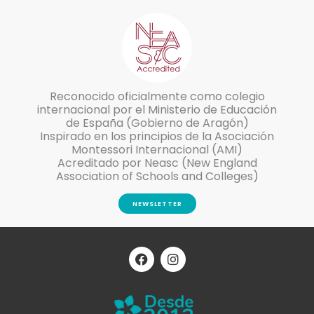
Reconocido oficialmente como colegio
internacional por el Ministerio de Educación
de España (Gobierno de Aragón)
Inspirado en los principios de la Asociación
Montessori Internacional (AMI)
Acreditado por Neasc (New England
Association of Schools and Colleges)
NEWSLETTER
F
I
a
n
c
s
e
t
b
a