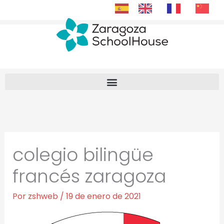
Ir
al
contenido
colegio bilingüe
francés zaragoza
Por
zshweb
/
19 de enero de 2021