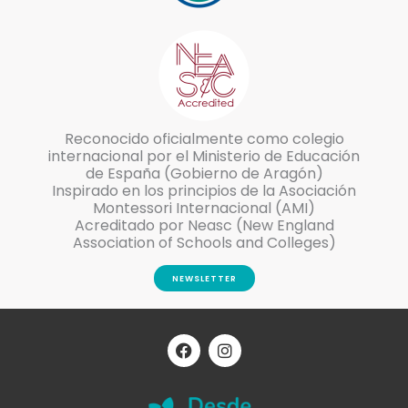
Reconocido oficialmente como colegio
internacional por el Ministerio de Educación
de España (Gobierno de Aragón)
Inspirado en los principios de la Asociación
Montessori Internacional (AMI)
Acreditado por Neasc (New England
Association of Schools and Colleges)
NEWSLETTER
F
I
a
n
c
s
e
t
b
a