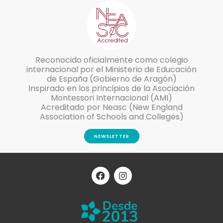
Reconocido oficialmente como colegio
internacional por el Ministerio de Educación
de España (Gobierno de Aragón)
Inspirado en los principios de la Asociación
Montessori Internacional (AMI)
Acreditado por Neasc (New England
Association of Schools and Colleges)
NEWSLETTER
F
I
a
n
c
s
e
t
b
a
o
g