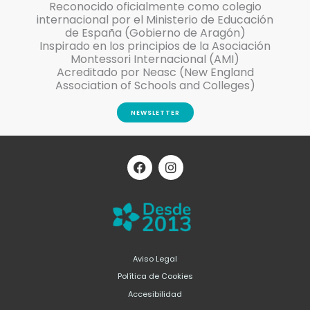
Reconocido oficialmente como colegio
internacional por el Ministerio de Educación
de España (Gobierno de Aragón)
Inspirado en los principios de la Asociación
Montessori Internacional (AMI)
Acreditado por Neasc (New England
Association of Schools and Colleges)
NEWSLETTER
F
I
a
n
c
s
e
t
b
a
o
g
o
r
k
a
m
Aviso Legal
Política de Cookies
Accesibilidad