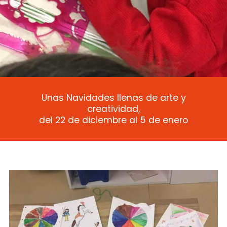
WINTER CAMP
Unas Navidades llenas de arte y
creatividad,
2022
del 22 de diciembre al 5 de enero
Un espacio seguro, en un entorno
privilegiado, donde poder aprender,
crear y jugar durante estas vacaciones.
FORMULARIO DE PRE-INSCRIPCIÓN