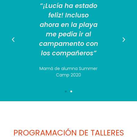
 si
“¡Lucía ha estado
“M
n once
feliz! Incluso
hubie
amos un
ahora en la playa
le pon
"
me pedía ir al
campamento con
mer Camp
Alumno 
los compañeros”
Mamá de alumna Summer
Camp 2020
PROGRAMACIÓN DE TALLERES