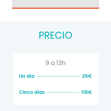
PRECIO
9 a 13h
Un día
25€
Cinco días
115€