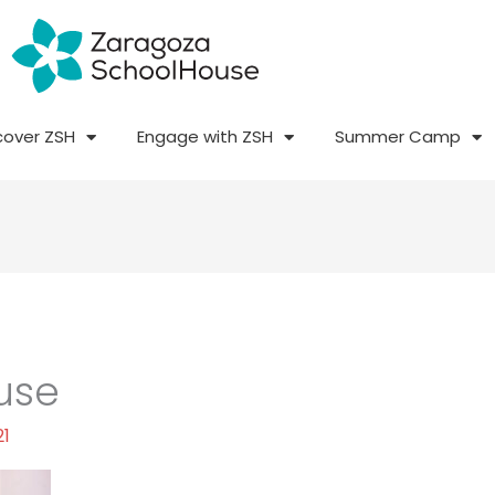
cover ZSH
Engage with ZSH
Summer Camp
use
21