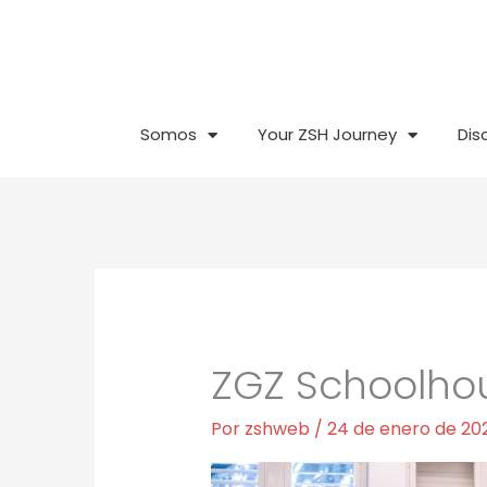
Ir
al
contenido
Somos
Your ZSH Journey
Dis
ZGZ Schoolho
Por
zshweb
/
24 de enero de 20