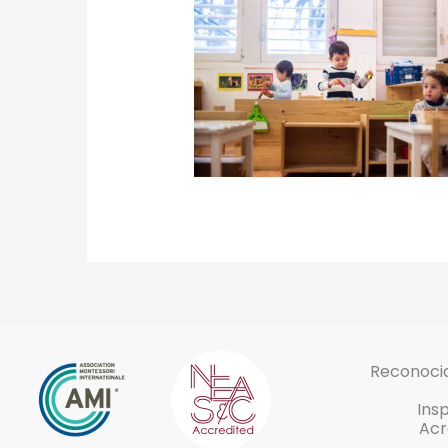
Reconocid
Ins
Acr