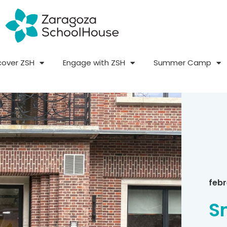
cover ZSH
Engage with ZSH
Summer Camp
febr
S