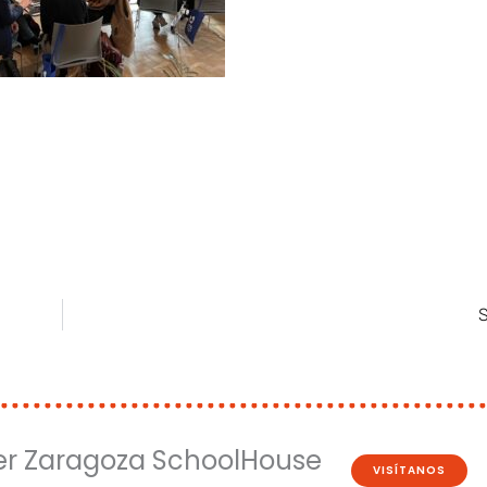
S
er Zaragoza SchoolHouse
VISÍTANOS