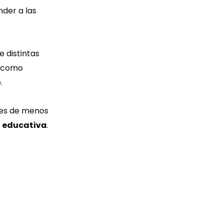
nder a las
 distintas
s como
.
les de menos
ad educativa
.