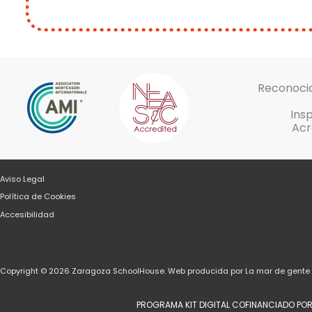
Reconocid
Ins
Acr
Aviso Legal
Política de Cookies
Accesibilidad
Copyright © 2026 Zaragoza SchoolHouse. Web producida por La mar de gent
PROGRAMA KIT DIGITAL COFINANCIADO POR