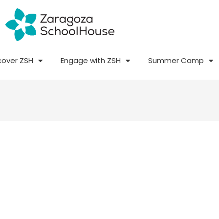
cover ZSH
Engage with ZSH
Summer Camp