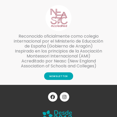
Reconocido oficialmente como colegio
internacional por el Ministerio de Educación
de España (Gobierno de Aragón)
Inspirado en los principios de la Asociación
Montessori Internacional (AMI)
Acreditado por Neasc (New England
Association of Schools and Colleges)
NEWSLETTER
F
I
a
n
c
s
e
t
b
a