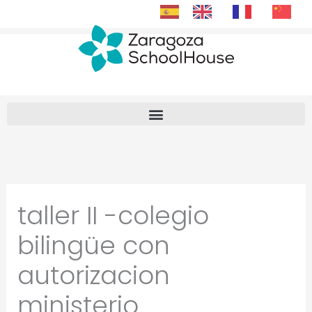
Ir
al
contenido
taller II -colegio
bilingüe con
autorizacion
ministerio