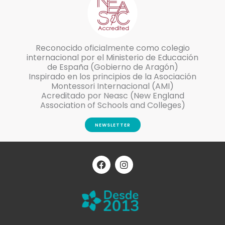
Reconocido oficialmente como colegio
internacional por el Ministerio de Educación
de España (Gobierno de Aragón)
Inspirado en los principios de la Asociación
Montessori Internacional (AMI)
Acreditado por Neasc (New England
Association of Schools and Colleges)
NEWSLETTER
F
I
a
n
c
s
e
t
b
a
o
g
o
r
k
a