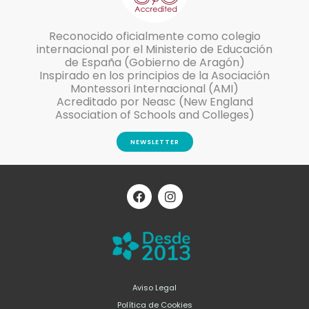
Reconocido oficialmente como colegio
internacional por el Ministerio de Educación
de España (Gobierno de Aragón)
Inspirado en los principios de la Asociación
Montessori Internacional (AMI)
Acreditado por Neasc (New England
Association of Schools and Colleges)
NEWSLETTER
F
I
a
n
c
s
e
t
b
a
o
g
o
r
k
a
m
Aviso Legal
Política de Cookies