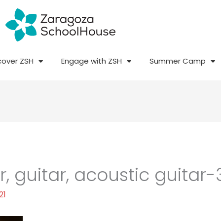
cover ZSH
Engage with ZSH
Summer Camp
ar, guitar, acoustic guitar
21