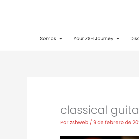
Ir
al
contenido
Somos
Your ZSH Journey
Dis
classical guit
Por
zshweb
/
9 de febrero de 20