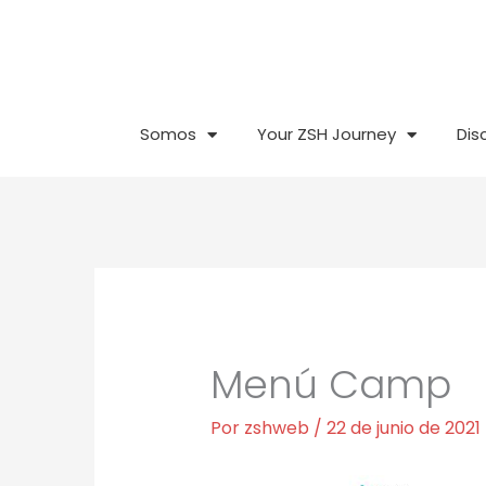
Ir
al
contenido
Somos
Your ZSH Journey
Dis
Menú Camp
Por
zshweb
/
22 de junio de 2021