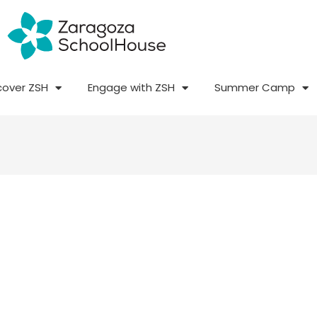
cover ZSH
Engage with ZSH
Summer Camp